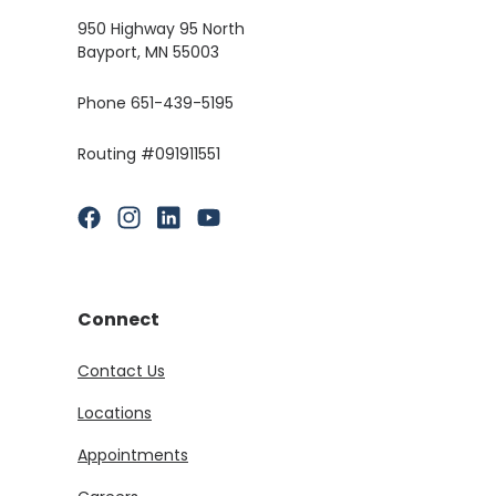
950 Highway 95 North
Bayport, MN 55003
Phone 651-439-5195
Routing #091911551
(Opens in a new Window)
(Opens in a new Window)
(Opens in a new Window)
(Opens in a new Window)
Connect
Contact Us
Locations
Appointments