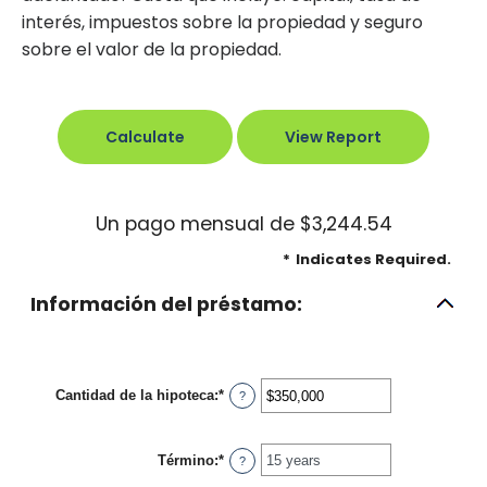
interés, impuestos sobre la propiedad y seguro
sobre el valor de la propiedad.
Un pago mensual de $3,244.54
*
Indicates Required.
Información del préstamo:
Cantidad de la hipoteca
:
*
Enter
?
an
amount
between
Término
:
*
$0
?
and