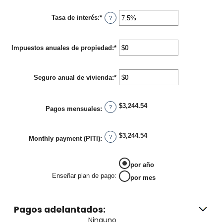
$250,000,000
Tasa de interés
:
*
Enter
?
an
amount
between
Impuestos anuales de propiedad
0%
:
*
Enter
and
an
50%
amount
between
Seguro anual de vivienda
:
*
$0
Enter
and
an
$10,000,000
amount
between
$3,244.54
$0
?
Pagos mensuales
:
and
$10,000,000
$3,244.54
?
Monthly payment (PITI)
:
por año
Enseñar plan de pago
:
por mes
Pagos adelantados:
Ninguno