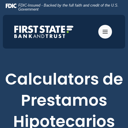
Home
Download
FDIC-Insured - Backed by the full faith and credit of the U.S.
Skip
Acrobat
Government
to
Reader
main
5.0
content
or
Skip
higher
to
to
footer
view
.pdf
files.
Calculators de
Prestamos
Hipotecarios